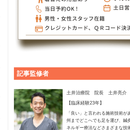
記事監修者
土井治療院
院長 土井亮介
【臨床経験23年】
「良い」と言われる施術技術が
州までどこへでも足を運び、鍼
ネルギー療法などさまざまな技