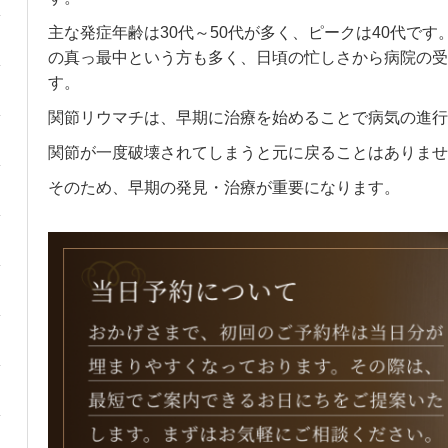
主な発症年齢は
30
代～
50
代が多く、ピークは
40
代です
の真っ最中という方も多く、日頃の忙しさから病院の受
す。
関節リウマチは、早期に治療を始めることで病気の進行
関節が一度破壊されてしまうと元に戻ることはありませ
そのため、早期の発見・治療が重要になります。